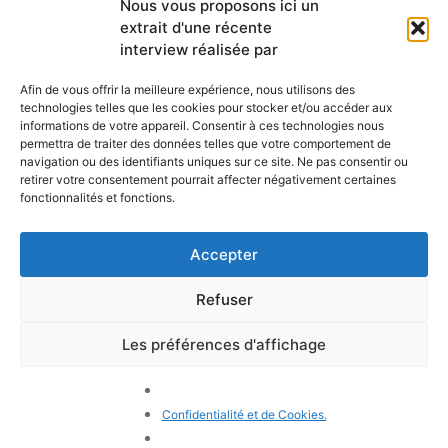
Nous vous proposons ici un
newsletter mensuelle
extrait d'une récente
Webmail
Recevez les dernières nouvelles
Bibliothèque
interview réalisée par
concernant notre vie, notre mission et
Centre de ressource
nos ministères à travers le monde.
Envoyez-nous votre h
Afin de vous offrir la meilleure expérience, nous utilisons des
technologies telles que les cookies pour stocker et/ou accéder aux
Plan du site
informations de votre appareil. Consentir à ces technologies nous
permettra de traiter des données telles que votre comportement de
S'ABONNER
navigation ou des identifiants uniques sur ce site. Ne pas consentir ou
retirer votre consentement pourrait affecter négativement certaines
fonctionnalités et fonctions.
Accepter
Refuser
POLITIQUE DE CONFIDENTIALITÉ
LES COOKIES
CONTACTEZ-NOUS
PLAN DU SITE
Les préférences d'affichage
© 2026 Tous droits
réservés. Congrégation de
Notre-Dame de Charité du
Confidentialité et de Cookies.
Bon Pasteur