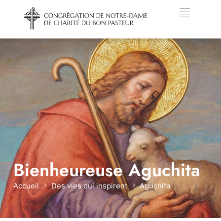
Bienheureuse Aguchita
Accueil
Des vies qui inspirent
Aguchita