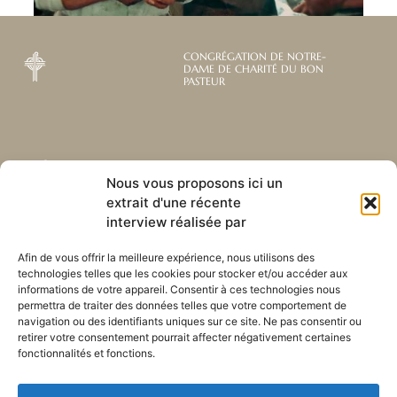
CONGRÉGATION DE NOTRE-
DAME DE CHARITÉ DU BON
PASTEUR
Abonnez-vous à notre
Liens utiles
Nous vous proposons ici un
newsletter mensuelle
extrait d'une récente
Webmail
Recevez les dernières nouvelles
interview réalisée par
Bibliothèque
concernant notre vie, notre mission et
Centre de ressource
nos ministères à travers le monde.
Afin de vous offrir la meilleure expérience, nous utilisons des
Envoyez-nous votre h
technologies telles que les cookies pour stocker et/ou accéder aux
Plan du site
informations de votre appareil. Consentir à ces technologies nous
permettra de traiter des données telles que votre comportement de
S'ABONNER
navigation ou des identifiants uniques sur ce site. Ne pas consentir ou
retirer votre consentement pourrait affecter négativement certaines
fonctionnalités et fonctions.