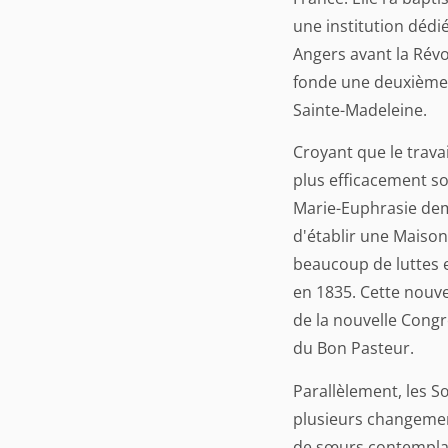
une institution dédi
Angers avant la Révol
fonde une deuxièm
Sainte-Madeleine.
Croyant que le travai
plus efficacement so
Marie-Euphrasie de
d'établir une Maison
beaucoup de luttes 
en 1835. Cette nouvel
de la nouvelle Cong
du Bon Pasteur.
Parallèlement, les S
plusieurs changemen
de sœurs contemplat