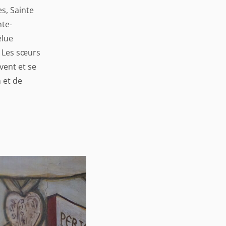
es, Sainte
nte-
élue
 Les sœurs
vent et se
 et de