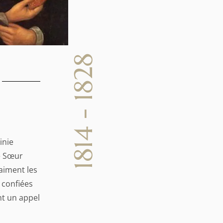
1814 - 1828
inie
de Sœur
raiment les
t confiées
nt un appel