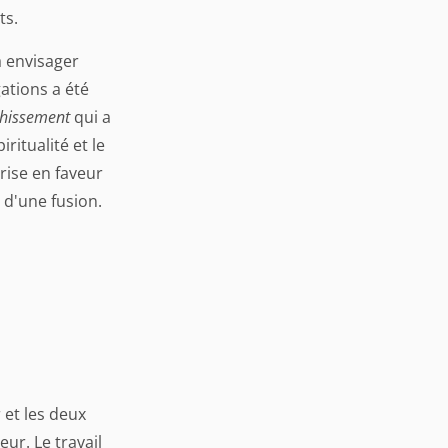
ts.
à envisager
ations a été
chissement
qui a
ritualité et le
rise en faveur
s d'une fusion.
 et les deux
ur. Le travail