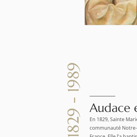
1829 - 1989
Audace 
En 1829, Sainte Mar
communauté Notre-D
France. Elle l’a bap