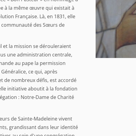
ée à la même œuvre qui existait à
ution Française. Là, en 1831, elle
e communauté des Sœurs de
l et la mission se dérouleraient
us une administration centrale,
mande au pape la permission
 Généralice, ce qui, après
et de nombreux défis, est accordé
le initiative aboutit à la fondation
régation : Notre-Dame de Charité
œurs de Sainte-Madeleine vivent
ts, grandissant dans leur identité
ives au sein d'une congrégation