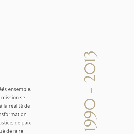
1990 - 2013
éés ensemble.
 mission se
 la réalité de
ansformation
ustice, de paix
ué de faire