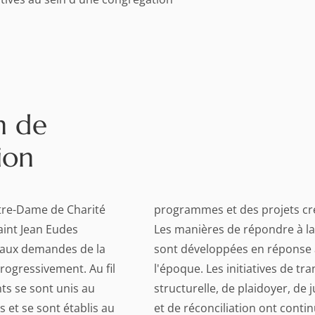
n de
ion
tre-Dame de Charité
programmes et des projets cr
aint Jean Eudes
Les manières de répondre à la
 aux demandes de la
sont développées en réponse à
progressivement. Au fil
l'époque. Les initiatives de tr
ts se sont unis au
structurelle, de plaidoyer, de j
s et se sont établis au
et de réconciliation ont contin