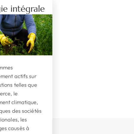
ie intégrale
ommes
ement actifs sur
tions telles que
rce, le
ent climatique,
iques des sociétés
ionales, les
es causés à