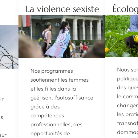
s
La violence sexiste
Écolog
Nous s
Nos programmes
politiqu
soutiennent les femmes
des ques
et les filles dans la
le comme
guérison, l'autosuffisance
ir
changem
grâce à des
les prat
compétences
es
transnat
professionnelles, des
dommag
opportunités de
sur