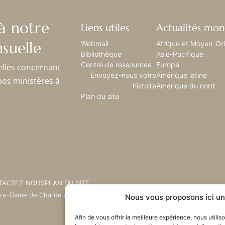
à notre
Liens utiles
Actualités mon
suelle
Webmail
Afrique et Moyen-Or
Bibliothèque
Asie-Pacifique
Centre de ressources
Europe
elles concernant
Envoyez-nous votre
Amérique latine
nos ministères à
histoire
Amérique du nord
Plan du site
TACTEZ-NOUS
PLAN DU SITE
tre-Dame de Charité du Bon
Nous vous proposons ici un 
Afin de vous offrir la meilleure expérience, nous utili