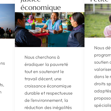
économique
Nous dé
program
à
Nous cherchons à
soutien 
ons
éradiquer la pauvreté
valorise
tout en soutenant le
dans le 
s
travail décent, une
droits s
s,
croissance économique
adaptés 
n
durable et respectueuse
proposo
de l’environnement, la
spéciali
réduction des inégalités