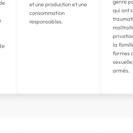
genre po
 de
et une production et une
qui ont 
consommation
traumati
s
responsables.
maltrait
privatio
la famill
ide
formes d
sexuelle,
armés.