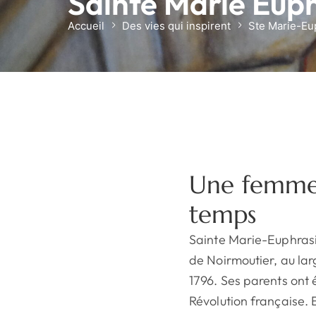
Sainte Marie Eup
Accueil
Des vies qui inspirent
Ste Marie-Eu
Une femme 
temps
Sainte Marie-Euphrasie 
de Noirmoutier, au larg
1796. Ses parents ont 
Révolution française. E