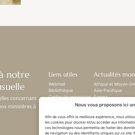
à notre
Liens utiles
Actualités mon
suelle
Webmail
Afrique et Moyen-Or
Bibliothèque
Asie-Pacifique
Centre de ressources
Europe
elles concernant
Envoyez-nous votre
Amérique latine
Nous vous proposons ici un 
nos ministères à
histoire
Amérique du nord
Plan du site
Afin de vous offrir la meilleure expérience, nous utili
les cookies pour stocker et/ou accéder aux informatio
ces technologies nous permettra de traiter des donné
de navigation ou des identifiants uniques sur ce site. 