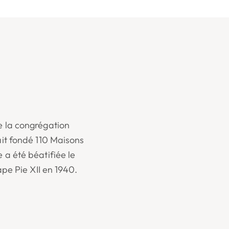
e la congrégation
ait fondé 110 Maisons
 a été béatifiée le
ape Pie XII en 1940.