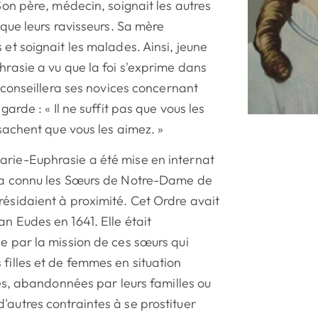
 Son père, médecin, soignait les autres
i que leurs ravisseurs. Sa mère
 et soignait les malades. Ainsi, jeune
phrasie a vu que la foi s'exprime dans
le conseillera ses novices concernant
 garde : « Il ne suffit pas que vous les
s sachent que vous les aimez. »
arie-Euphrasie a été mise en internat
t a connu les Sœurs de Notre-Dame de
résidaient à proximité. Cet Ordre avait
an Eudes en 1641. Elle était
ée par la mission de ces sœurs qui
 filles et de femmes en situation
lles, abandonnées par leurs familles ou
'autres contraintes à se prostituer