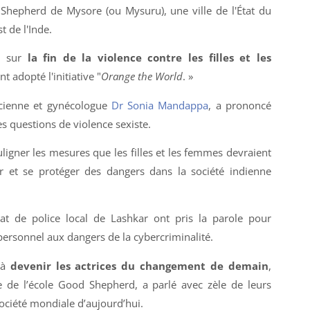
Shepherd de Mysore (ou Mysuru), une ville de l'État du
t de l'Inde.
er sur
la fin de la violence contre les filles et les
nt adopté l'initiative "
Orange the World
. »
tricienne et gynécologue
Dr Sonia Mandappa
, a prononcé
es questions de violence sexiste.
uligner les mesures que les filles et les femmes devraient
r et se protéger des dangers dans la société indienne
t de police local de Lashkar ont pris la parole pour
e personnel aux dangers de la cybercriminalité.
s à
devenir les actrices du changement de demain
,
e de l’école Good Shepherd, a parlé avec zèle de leurs
société mondiale d’aujourd’hui.