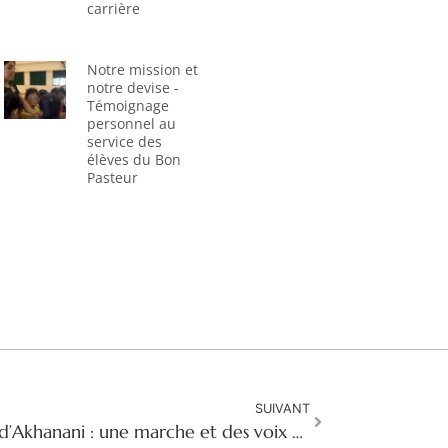
carrière
Notre mission et
notre devise -
Témoignage
personnel au
service des
élèves du Bon
Pasteur
SUIVANT
Mission du Bon Pasteur d’Akhanani : une marche et des voix qui s’élèvent pour mettre fin à la violence sexiste en Afrique du Sud