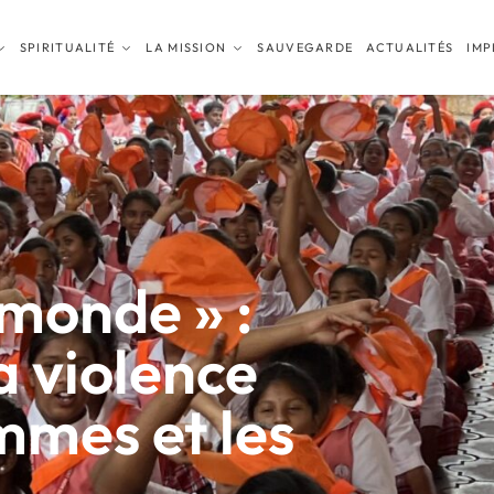
SPIRITUALITÉ
LA MISSION
SAUVEGARDE
ACTUALITÉS
IMP
 monde » :
la violence
mmes et les