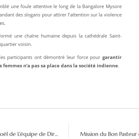
blé une foule attentive le long de la Bangalore Mysore
ndant des slogans pour attirer l’attention sur la violence
es.
 formé une chaîne humaine depuis la cathédrale Saint-
uartier voisin.
les participants ont démontré leur force pour
garantir
es femmes n’a pas sa place dans la société indienne
.
'Des étincelles d'espoir ': Message de Noël de L'équipe de Direction de la Congrégation