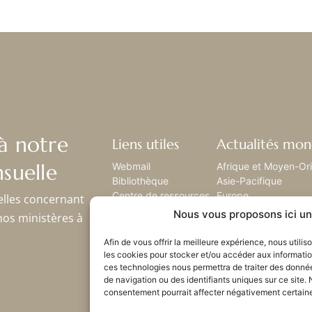
à notre
Liens utiles
Actualités mon
suelle
Webmail
Afrique et Moyen-Or
Bibliothèque
Asie-Pacifique
Centre de ressources
Europe
elles concernant
Envoyez-nous votre
Amérique latine
Nous vous proposons ici un 
nos ministères à
histoire
Amérique du nord
Plan du site
Afin de vous offrir la meilleure expérience, nous utili
les cookies pour stocker et/ou accéder aux informatio
ces technologies nous permettra de traiter des donné
de navigation ou des identifiants uniques sur ce site. 
consentement pourrait affecter négativement certaines