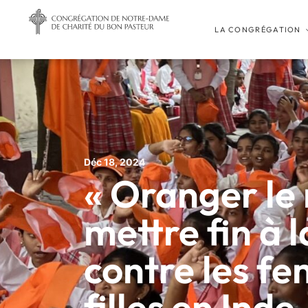
LA CONGRÉGATION
Déc 18, 2024
« Oranger le
mettre fin à 
contre les fe
filles en Inde.