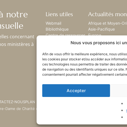
à notre
Liens utiles
Actualités mon
suelle
Webmail
Afrique et Moyen-Or
Bibliothèque
Asie-Pacifique
Centre de ressources
Europe
elles concernant
Envoyez-nous votre
Amérique latine
Nous vous proposons ici un 
nos ministères à
histoire
Amérique du nord
Plan du site
Afin de vous offrir la meilleure expérience, nous utili
les cookies pour stocker et/ou accéder aux informatio
ces technologies nous permettra de traiter des donné
de navigation ou des identifiants uniques sur ce site. 
consentement pourrait affecter négativement certaines
Accepter
TACTEZ-NOUS
PLAN DU SITE
tre-Dame de Charité du Bon