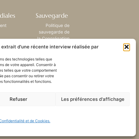
diales
Sauvegarde
ient
Politique de
sauvegarde de
la Congrégation
extrait d'une récente interview réalisée par
sons des technologies telles que
ns de votre appareil. Consentir à
es telles que votre comportement
Ne pas consentir ou retirer votre
 fonctionnalités et fonctions.
Refuser
Les préférences d'affichage
Confidentialité et de Cookies.