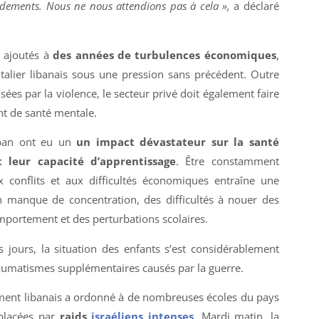
rdements. Nous ne nous attendions pas à cela »,
a déclaré
, ajoutés à
des années de turbulences économiques
,
talier libanais sous une pression sans précédent. Outre
ées par la violence, le secteur privé doit également faire
nt de santé mentale.
Liban ont eu un
un impact dévastateur sur la santé
 leur capacité d’apprentissage
. Être constamment
x conflits et aux difficultés économiques entraîne une
n manque de concentration, des difficultés à nouer des
mportement et des perturbations scolaires.
s jours, la situation des enfants s’est considérablement
raumatismes supplémentaires causés par la guerre.
ment libanais a ordonné à de nombreuses écoles du pays
éplacées par
raids
israéliens intenses
. Mardi matin, la