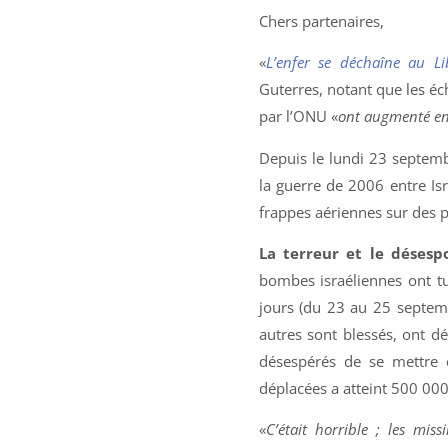
Chers partenaires,
«
L’enfer se déchaîne au L
Guterres, notant que les éch
par l’ONU «
ont augmenté en 
Depuis le lundi 23 septemb
la guerre de 2006 entre Isr
frappes aériennes sur des p
La terreur et le désesp
bombes israéliennes ont t
jours (du 23 au 25 septem
autres sont blessés, ont déc
désespérés de se mettre 
déplacées a atteint 500 000
«
C’était horrible ; les mi