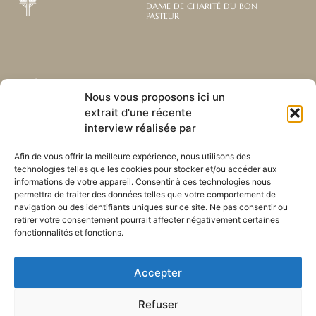
DAME DE CHARITÉ DU BON
PASTEUR
Abonnez-vous à notre
Liens utiles
Nous vous proposons ici un
newsletter mensuelle
extrait d'une récente
Webmail
Recevez les dernières nouvelles
interview réalisée par
Bibliothèque
concernant notre vie, notre mission et
Centre de ressource
nos ministères à travers le monde.
Afin de vous offrir la meilleure expérience, nous utilisons des
Envoyez-nous votre h
technologies telles que les cookies pour stocker et/ou accéder aux
Plan du site
informations de votre appareil. Consentir à ces technologies nous
permettra de traiter des données telles que votre comportement de
S'ABONNER
navigation ou des identifiants uniques sur ce site. Ne pas consentir ou
retirer votre consentement pourrait affecter négativement certaines
fonctionnalités et fonctions.
Accepter
Refuser
POLITIQUE DE CONFIDENTIALITÉ
LES COOKIES