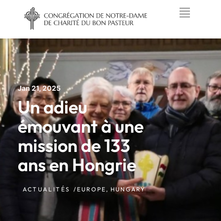
Jan 21, 2025
Un adieu
émouvant à une
mission de 133
ans en Hongrie
ACTUALITÉS /
EUROPE
,
HUNGARY