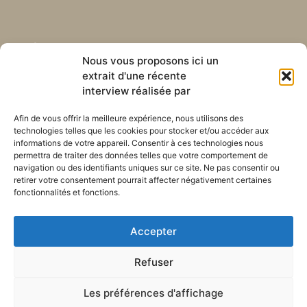
Abonnez-vous à notre
Liens utiles
Nous vous proposons ici un
newsletter mensuelle
extrait d'une récente
Webmail
Recevez les dernières nouvelles
interview réalisée par
Bibliothèque
concernant notre vie, notre mission et
Centre de ressource
nos ministères à travers le monde.
Afin de vous offrir la meilleure expérience, nous utilisons des
Envoyez-nous votre h
technologies telles que les cookies pour stocker et/ou accéder aux
Plan du site
informations de votre appareil. Consentir à ces technologies nous
permettra de traiter des données telles que votre comportement de
S'ABONNER
navigation ou des identifiants uniques sur ce site. Ne pas consentir ou
retirer votre consentement pourrait affecter négativement certaines
fonctionnalités et fonctions.
Accepter
Refuser
POLITIQUE DE CONFIDENTIALITÉ
LES COOKIES
CONTACTEZ-NOUS
PLAN DU SITE
Les préférences d'affichage
© 2026 Tous droits