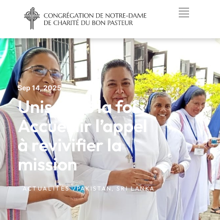
Sep 14, 2025
Unis dans la foi :
Accueillir l’appel
à revivifier la
mission
ACTUALITÉS /
PAKISTAN
,
SRI LANKA