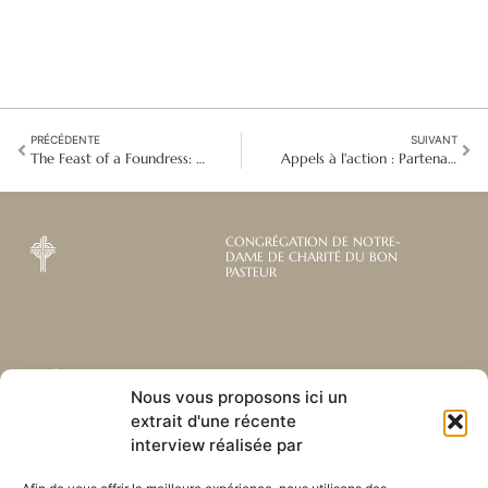
PRÉCÉDENTE
SUIVANT
The Feast of a Foundress: Celebrating Saint Mary Euphrasia around the World
Appels à l'action : Partenaires dans la mission
CONGRÉGATION DE NOTRE-
DAME DE CHARITÉ DU BON
PASTEUR
Abonnez-vous à notre
Liens utiles
Nous vous proposons ici un
newsletter mensuelle
extrait d'une récente
Webmail
Recevez les dernières nouvelles
interview réalisée par
Bibliothèque
concernant notre vie, notre mission et
Centre de ressource