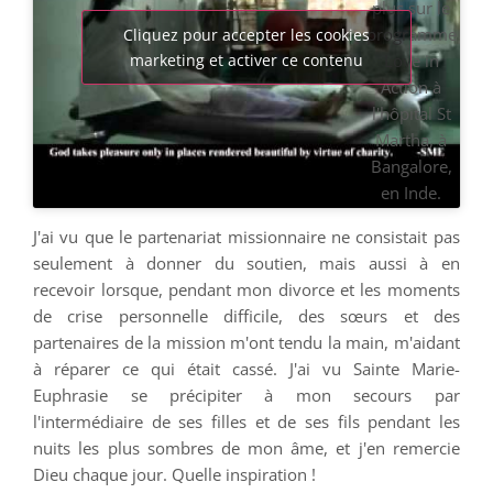
plus sur le
programme
Cliquez pour accepter les cookies
marketing et activer ce contenu
Love in
Action à
l'hôpital St
Martha, à
Bangalore,
en Inde.
J'ai vu que le partenariat missionnaire ne consistait pas
seulement à donner du soutien, mais aussi à en
recevoir lorsque, pendant mon divorce et les moments
de crise personnelle difficile, des sœurs et des
partenaires de la mission m'ont tendu la main, m'aidant
à réparer ce qui était cassé. J'ai vu Sainte Marie-
Euphrasie se précipiter à mon secours par
l'intermédiaire de ses filles et de ses fils pendant les
nuits les plus sombres de mon âme, et j'en remercie
Dieu chaque jour. Quelle inspiration !