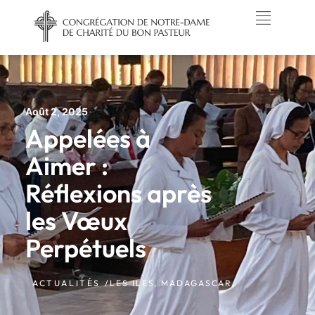
Août 2, 2025
Appelées à
Aimer :
Réflexions après
les Vœux
Perpétuels
ACTUALITÉS /
LES ILES
,
MADAGASCAR