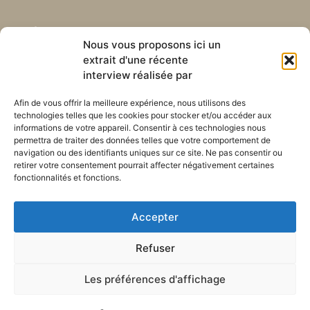
Abonnez-vous à notre
Liens utiles
Nous vous proposons ici un
newsletter mensuelle
extrait d'une récente
Webmail
Recevez les dernières nouvelles
Bibliothèque
interview réalisée par
concernant notre vie, notre mission et
Centre de ressource
nos ministères à travers le monde.
Envoyez-nous votre h
Afin de vous offrir la meilleure expérience, nous utilisons des
technologies telles que les cookies pour stocker et/ou accéder aux
Plan du site
informations de votre appareil. Consentir à ces technologies nous
permettra de traiter des données telles que votre comportement de
S'ABONNER
navigation ou des identifiants uniques sur ce site. Ne pas consentir ou
retirer votre consentement pourrait affecter négativement certaines
fonctionnalités et fonctions.
Accepter
Refuser
POLITIQUE DE CONFIDENTIALITÉ
LES COOKIES
CONTACTEZ-NOUS
PLAN DU SITE
Les préférences d'affichage
© 2026 Tous droits
réservés. Congrégation de