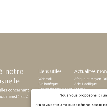
à notre
Liens utiles
Actualités mon
suelle
Webmail
Afrique et Moyen-Or
Bibliothèque
Asie-Pacifique
Centre de ressources
Europe
elles concernant
Envoyez-nous votre
Amérique latine
Nous vous proposons ici un 
nos ministères à
histoire
Amérique du nord
Plan du site
Afin de vous offrir la meilleure expérience, nous utili