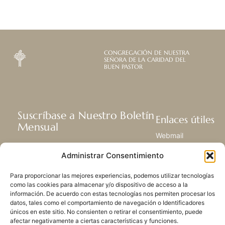
CONGREGACIÓN DE NUESTRA
SEÑORA DE LA CARIDAD DEL
BUEN PASTOR
Suscríbase a Nuestro Boletín
Enlaces útiles
Mensual
Webmail
Recibir las últimas noticias acerca de
Biblioteca
Administrar Consentimiento
nuestra vida, la misión y ministerios de
Centro de Recursos
todo el mundo.
Envía Tu Historia
Para proporcionar las mejores experiencias, podemos utilizar tecnologías
Mapa del sitio
como las cookies para almacenar y/o dispositivo de acceso a la
información. De acuerdo con estas tecnologías nos permiten procesar los
SUSCRIBIRSE
datos, tales como el comportamiento de navegación o Identificadores
únicos en este sitio. No consienten o retirar el consentimiento, puede
afectar negativamente a ciertas características y funciones.