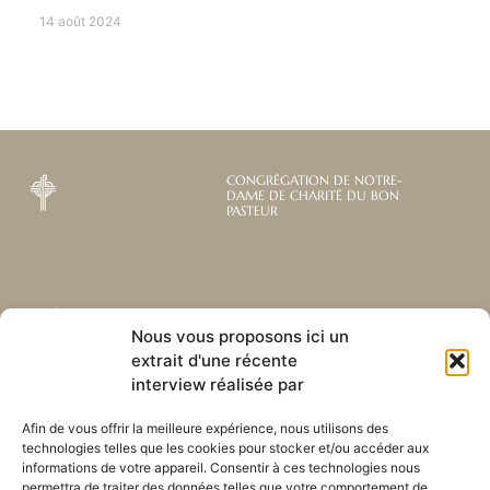
14 août 2024
CONGRÉGATION DE NOTRE-
DAME DE CHARITÉ DU BON
PASTEUR
Abonnez-vous à notre
Liens utiles
Nous vous proposons ici un
newsletter mensuelle
extrait d'une récente
Webmail
Recevez les dernières nouvelles
Bibliothèque
interview réalisée par
concernant notre vie, notre mission et
Centre de ressource
nos ministères à travers le monde.
Envoyez-nous votre h
Afin de vous offrir la meilleure expérience, nous utilisons des
technologies telles que les cookies pour stocker et/ou accéder aux
Plan du site
informations de votre appareil. Consentir à ces technologies nous
permettra de traiter des données telles que votre comportement de