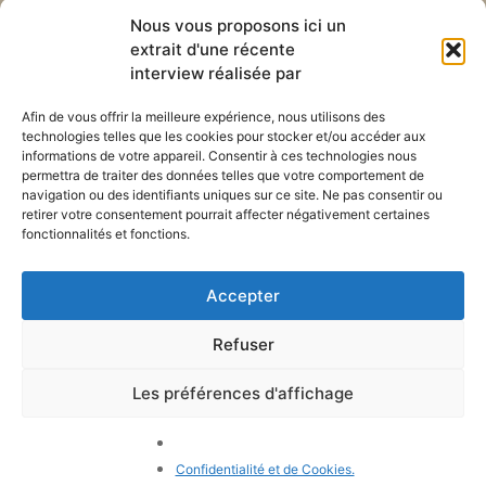
Abonnez-vous à notre
Liens utiles
Nous vous proposons ici un
newsletter mensuelle
extrait d'une récente
Webmail
Recevez les dernières nouvelles
interview réalisée par
Bibliothèque
concernant notre vie, notre mission et
Centre de ressource
nos ministères à travers le monde.
Afin de vous offrir la meilleure expérience, nous utilisons des
Envoyez-nous votre h
technologies telles que les cookies pour stocker et/ou accéder aux
Plan du site
informations de votre appareil. Consentir à ces technologies nous
permettra de traiter des données telles que votre comportement de
S'ABONNER
navigation ou des identifiants uniques sur ce site. Ne pas consentir ou
retirer votre consentement pourrait affecter négativement certaines
fonctionnalités et fonctions.
Accepter
Refuser
POLITIQUE DE CONFIDENTIALITÉ
LES COOKIES
CONTACTEZ-NOUS
PLAN DU SITE
Les préférences d'affichage
© 2026 Tous droits
réservés. Congrégation de
Notre-Dame de Charité du
Confidentialité et de Cookies.
Bon Pasteur