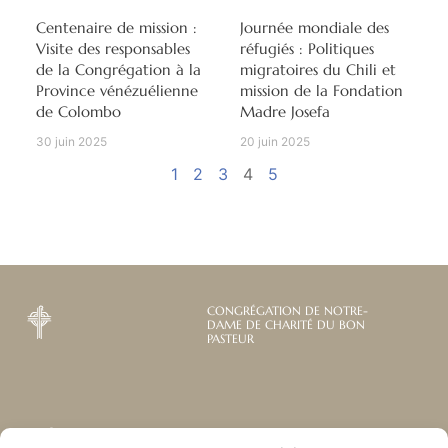
Centenaire de mission :
Journée mondiale des
Visite des responsables
réfugiés : Politiques
de la Congrégation à la
migratoires du Chili et
Province vénézuélienne
mission de la Fondation
de Colombo
Madre Josefa
30 juin 2025
20 juin 2025
1
2
3
4
5
CONGRÉGATION DE NOTRE-
DAME DE CHARITÉ DU BON
PASTEUR
Abonnez-vous à notre
Liens utiles