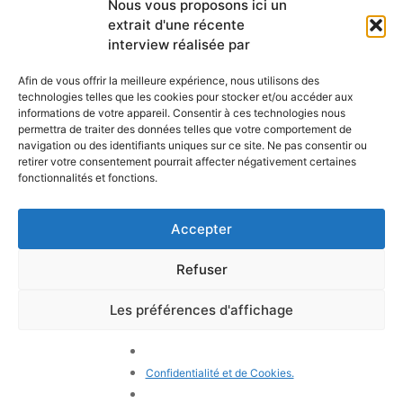
Nous vous proposons ici un
newsletter mensuelle
extrait d'une récente
Webmail
Recevez les dernières nouvelles
Bibliothèque
interview réalisée par
concernant notre vie, notre mission et
Centre de ressource
nos ministères à travers le monde.
Envoyez-nous votre h
Afin de vous offrir la meilleure expérience, nous utilisons des
technologies telles que les cookies pour stocker et/ou accéder aux
Plan du site
informations de votre appareil. Consentir à ces technologies nous
permettra de traiter des données telles que votre comportement de
S'ABONNER
navigation ou des identifiants uniques sur ce site. Ne pas consentir ou
retirer votre consentement pourrait affecter négativement certaines
fonctionnalités et fonctions.
Accepter
Refuser
POLITIQUE DE CONFIDENTIALITÉ
LES COOKIES
CONTACTEZ-NOUS
PLAN DU SITE
Les préférences d'affichage
© 2026 Tous droits
réservés. Congrégation de
Notre-Dame de Charité du
Confidentialité et de Cookies.
Bon Pasteur