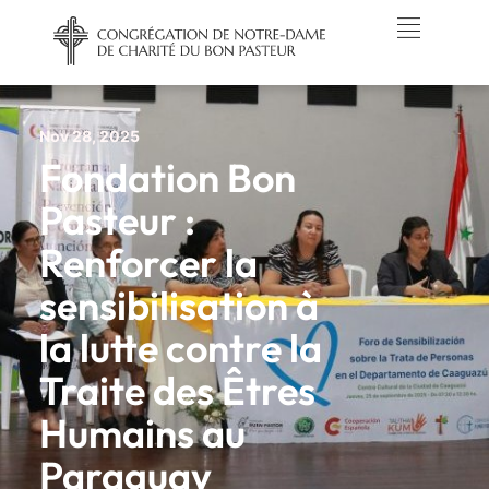
Nov 28, 2025
Fondation Bon
Pasteur :
Renforcer la
sensibilisation à
la lutte contre la
Traite des Êtres
Humains au
Paraguay