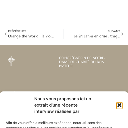
PRÉCÉDENTE
SUIVANT
Orange the World : la violence numérique est une violence réelle
Le Sri Lanka en crise : tragédie, déplacements et courage communautaire
CONGRÉGATION DE NOTRE-
DAME DE CHARITÉ DU BON
PASTEUR
Abonnez-vous à notre
Liens utiles
Nous vous proposons ici un
newsletter mensuelle
extrait d'une récente
Webmail
Recevez les dernières nouvelles
Bibliothèque
interview réalisée par
concernant notre vie, notre mission et
Centre de ressource
nos ministères à travers le monde.
Envoyez-nous votre h
Afin de vous offrir la meilleure expérience, nous utilisons des
technologies telles que les cookies pour stocker et/ou accéder aux