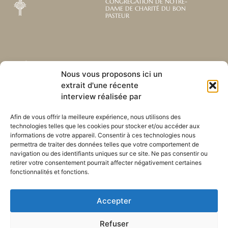
CONGRÉGATION DE NOTRE-
DAME DE CHARITÉ DU BON
PASTEUR
Abonnez-vous à notre
Liens utiles
Nous vous proposons ici un
newsletter mensuelle
extrait d'une récente
Webmail
Recevez les dernières nouvelles
interview réalisée par
Bibliothèque
concernant notre vie, notre mission et
Centre de ressource
nos ministères à travers le monde.
Afin de vous offrir la meilleure expérience, nous utilisons des
Envoyez-nous votre h
technologies telles que les cookies pour stocker et/ou accéder aux
Plan du site
informations de votre appareil. Consentir à ces technologies nous
permettra de traiter des données telles que votre comportement de
S'ABONNER
navigation ou des identifiants uniques sur ce site. Ne pas consentir ou
retirer votre consentement pourrait affecter négativement certaines
fonctionnalités et fonctions.
Accepter
Refuser