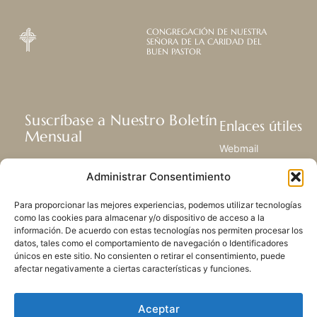
CONGREGACIÓN DE NUESTRA
SEÑORA DE LA CARIDAD DEL
BUEN PASTOR
Suscríbase a Nuestro Boletín
Enlaces útiles
Mensual
Webmail
Recibir las últimas noticias acerca de
Biblioteca
Administrar Consentimiento
nuestra vida, la misión y ministerios de
Centro de Recursos
todo el mundo.
Envía Tu Historia
Para proporcionar las mejores experiencias, podemos utilizar tecnologías
Mapa del sitio
como las cookies para almacenar y/o dispositivo de acceso a la
información. De acuerdo con estas tecnologías nos permiten procesar los
SUSCRIBIRSE
datos, tales como el comportamiento de navegación o Identificadores
únicos en este sitio. No consienten o retirar el consentimiento, puede
afectar negativamente a ciertas características y funciones.
Aceptar