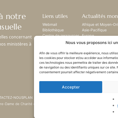
à notre
Liens utiles
Actualités mon
suelle
Webmail
Afrique et Moyen-Or
Bibliothèque
Asie-Pacifique
Centre de ressources
Europe
elles concernant
Envoyez-nous votre
Amérique latine
Nous vous proposons ici un 
nos ministères à
histoire
Amérique du nord
Plan du site
Afin de vous offrir la meilleure expérience, nous utili
les cookies pour stocker et/ou accéder aux informatio
ces technologies nous permettra de traiter des donné
de navigation ou des identifiants uniques sur ce site. 
consentement pourrait affecter négativement certaines
Accepter
TACTEZ-NOUS
PLAN DU SITE
tre-Dame de Charité du Bon