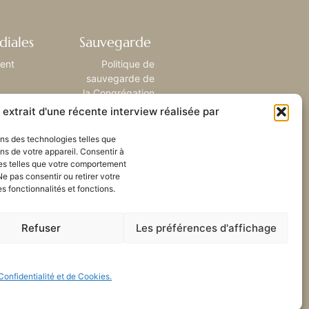
diales
Sauvegarde
ient
Politique de
sauvegarde de
la Congrégation
extrait d'une récente interview réalisée par
sons des technologies telles que
ns de votre appareil. Consentir à
es telles que votre comportement
Ne pas consentir ou retirer votre
 fonctionnalités et fonctions.
Refuser
Les préférences d'affichage
Confidentialité et de Cookies.