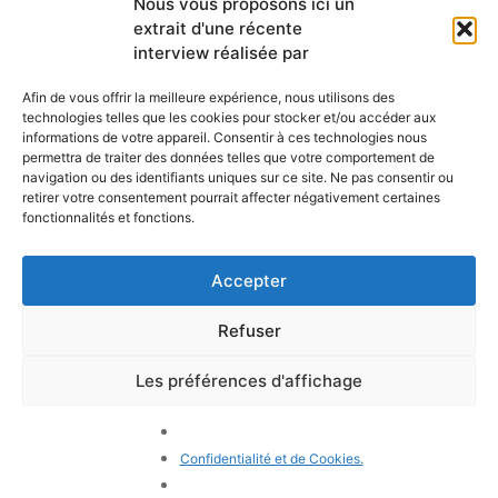
Nous vous proposons ici un
newsletter mensuelle
extrait d'une récente
Webmail
Recevez les dernières nouvelles
interview réalisée par
Bibliothèque
concernant notre vie, notre mission et
Centre de ressource
nos ministères à travers le monde.
Afin de vous offrir la meilleure expérience, nous utilisons des
Envoyez-nous votre h
technologies telles que les cookies pour stocker et/ou accéder aux
Plan du site
informations de votre appareil. Consentir à ces technologies nous
permettra de traiter des données telles que votre comportement de
S'ABONNER
navigation ou des identifiants uniques sur ce site. Ne pas consentir ou
retirer votre consentement pourrait affecter négativement certaines
fonctionnalités et fonctions.
Accepter
Refuser
POLITIQUE DE CONFIDENTIALITÉ
LES COOKIES
CONTACTEZ-NOUS
PLAN DU SITE
Les préférences d'affichage
© 2026 Tous droits
réservés. Congrégation de
Notre-Dame de Charité du
Confidentialité et de Cookies.
Bon Pasteur