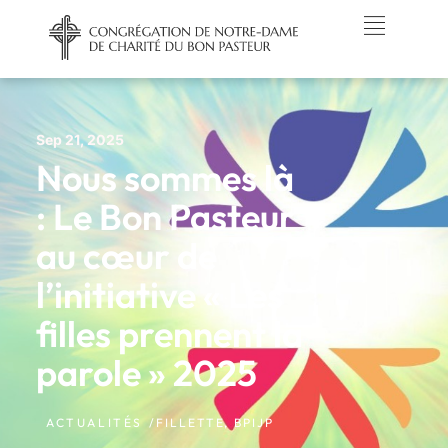
Sep 21, 2025
Nous sommes là
: Le Bon Pasteur
au cœur de
l’initiative « Les
filles prennent la
parole » 2025
ACTUALITÉS /
FILLETTE
,
BPIJP