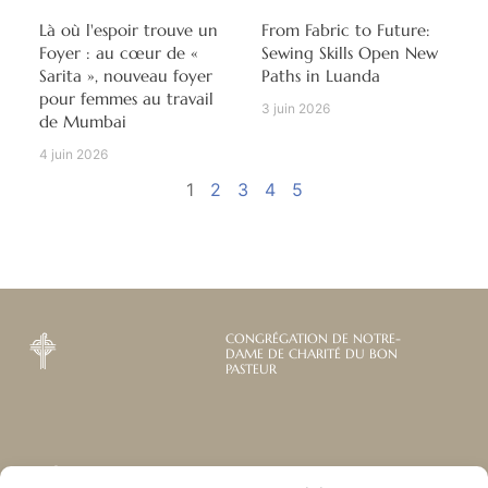
Là où l'espoir trouve un
From Fabric to Future:
Foyer : au cœur de «
Sewing Skills Open New
Sarita », nouveau foyer
Paths in Luanda
pour femmes au travail
3 juin 2026
de Mumbai
4 juin 2026
1
2
3
4
5
CONGRÉGATION DE NOTRE-
DAME DE CHARITÉ DU BON
PASTEUR
Abonnez-vous à notre
Liens utiles