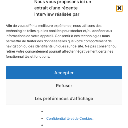
Nous vous proposons ici un
newsletter mensuelle
extrait d'une récente
Webmail
Recevez les dernières nouvelles
Bibliothèque
interview réalisée par
concernant notre vie, notre mission et
Centre de ressource
nos ministères à travers le monde.
Envoyez-nous votre h
Afin de vous offrir la meilleure expérience, nous utilisons des
technologies telles que les cookies pour stocker et/ou accéder aux
Plan du site
informations de votre appareil. Consentir à ces technologies nous
permettra de traiter des données telles que votre comportement de
S'ABONNER
navigation ou des identifiants uniques sur ce site. Ne pas consentir ou
retirer votre consentement pourrait affecter négativement certaines
fonctionnalités et fonctions.
Accepter
Refuser
POLITIQUE DE CONFIDENTIALITÉ
LES COOKIES
CONTACTEZ-NOUS
PLAN DU SITE
Les préférences d'affichage
© 2026 Tous droits
réservés. Congrégation de
Notre-Dame de Charité du
Confidentialité et de Cookies.
Bon Pasteur