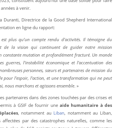
023, constituent aujourd’hui une base solide pour faire
 années à venir.
a Duranti, Directrice de la Good Shepherd International
entation en ligne du rapport:
 est plus qu’un compte rendu d’activités. Il témoigne du
 et de la vision qui continuent de guider notre mission
constante mutation et profondément fracturé. Un monde
s guerres, l’instabilité économique et l’accentuation des
e nombreuses personnes, sœurs et partenaires de mission du
e pour l’espoir, l’action, et une transformation qui ne peut
 si, nous marchons et agissons ensemble
. »
es partenaires dans des zones touchées par des crises et
 permis à GSIF de fournir une
aide humanitaire à des
éplacées
, notamment au
Liban
, notamment au Liban,
affectées par des catastrophes naturelles, comme les