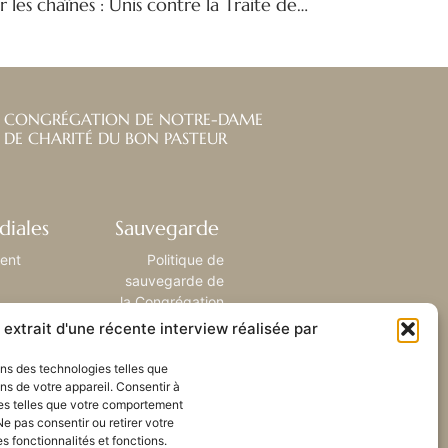
Repérer les signes, briser les chaînes : Unis contre la Traite des êtres humains
CONGRÉGATION DE NOTRE-DAME
DE CHARITÉ DU BON PASTEUR
diales
Sauvegarde
ient
Politique de
sauvegarde de
la Congrégation
extrait d'une récente interview réalisée par
sons des technologies telles que
ns de votre appareil. Consentir à
es telles que votre comportement
Ne pas consentir ou retirer votre
 fonctionnalités et fonctions.