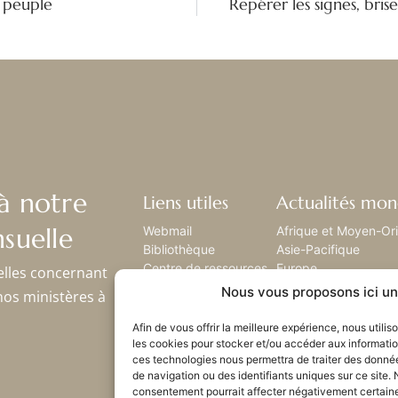
n peuple
à notre
Liens utiles
Actualités mon
suelle
Webmail
Afrique et Moyen-Or
Bibliothèque
Asie-Pacifique
Centre de ressources
Europe
elles concernant
Envoyez-nous votre
Amérique latine
Nous vous proposons ici un 
nos ministères à
histoire
Amérique du nord
Plan du site
Afin de vous offrir la meilleure expérience, nous utili
les cookies pour stocker et/ou accéder aux informatio
ces technologies nous permettra de traiter des donné
de navigation ou des identifiants uniques sur ce site. 
consentement pourrait affecter négativement certaines