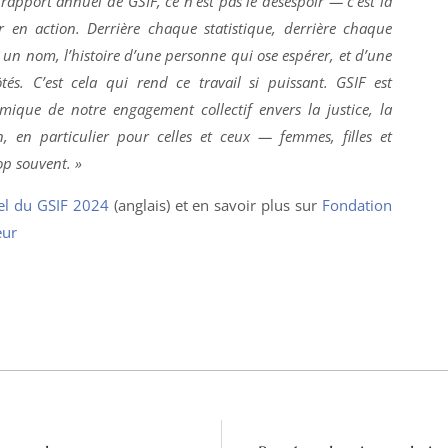
rapport annuel de GSIF, ce n’est pas le désespoir — c’est la
r en action. Derrière chaque statistique, derrière chaque
 un nom, l’histoire d’une personne qui ose espérer, et d’une
és. C’est cela qui rend ce travail si puissant. GSIF est
amique de notre engagement collectif envers la justice, la
n, en particulier pour celles et ceux — femmes, filles et
op souvent. »
el du GSIF 2024
(anglais) et en savoir plus sur
Fondation
eur