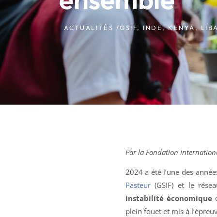
ACTUALITÉS /
GSIF
,
INDE
,
KENYA
,
LIB
Par la Fondation internatio
2024 a été l’une des années
Pasteur
(GSIF) et le rése
instabilité économique
d
plein fouet et mis à l’épr