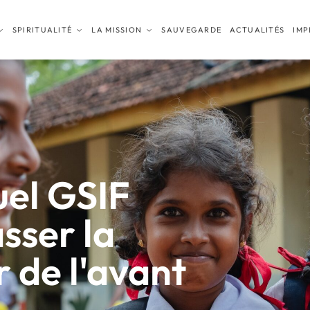
SPIRITUALITÉ
LA MISSION
SAUVEGARDE
ACTUALITÉS
IMP
el GSIF
sser la
r de l'avant