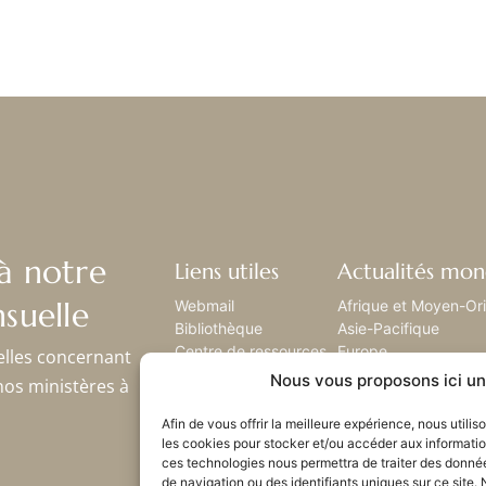
à notre
Liens utiles
Actualités mon
suelle
Webmail
Afrique et Moyen-Or
Bibliothèque
Asie-Pacifique
Centre de ressources
Europe
elles concernant
Envoyez-nous votre
Amérique latine
Nous vous proposons ici un 
nos ministères à
histoire
Amérique du nord
Plan du site
Afin de vous offrir la meilleure expérience, nous utili
les cookies pour stocker et/ou accéder aux informatio
ces technologies nous permettra de traiter des donné
de navigation ou des identifiants uniques sur ce site. 