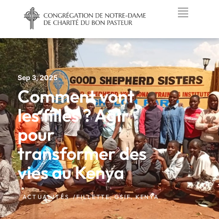
Sep 3, 2025
Comment vont
les filles ? Agir
pour
transformer des
vies au Kenya
ACTUALITÉS /
FILLETTE
,
GSIF
,
KENYA