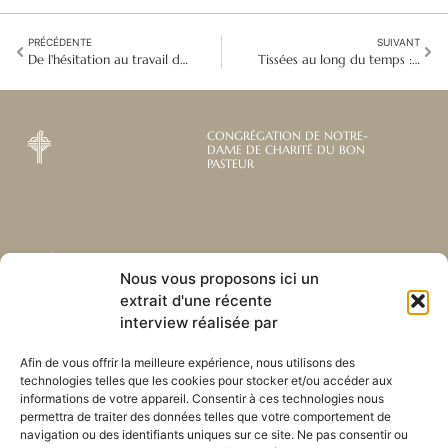
PRÉCÉDENTE
SUIVANT
De l'hésitation au travail du cœur : sortir de sa zone de confort pour se consacrer à sa mission
Tissées au long du temps : Deux cents ans de prière et de mission
CONGRÉGATION DE NOTRE-
DAME DE CHARITÉ DU BON
PASTEUR
Abonnez-vous à notre
Liens utiles
Nous vous proposons ici un
newsletter mensuelle
extrait d'une récente
Webmail
Recevez les dernières nouvelles
interview réalisée par
Bibliothèque
concernant notre vie, notre mission et
Centre de ressource
nos ministères à travers le monde.
Afin de vous offrir la meilleure expérience, nous utilisons des
Envoyez-nous votre h
technologies telles que les cookies pour stocker et/ou accéder aux
Plan du site
informations de votre appareil. Consentir à ces technologies nous
permettra de traiter des données telles que votre comportement de
S'ABONNER
navigation ou des identifiants uniques sur ce site. Ne pas consentir ou