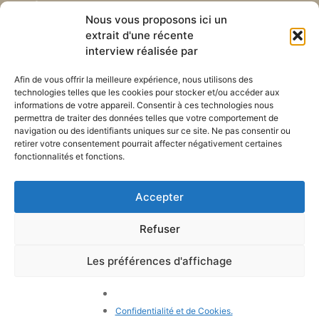
Abonnez-vous à notre
Liens utiles
Nous vous proposons ici un
newsletter mensuelle
extrait d'une récente
Webmail
Recevez les dernières nouvelles
Bibliothèque
interview réalisée par
concernant notre vie, notre mission et
Centre de ressource
nos ministères à travers le monde.
Envoyez-nous votre h
Afin de vous offrir la meilleure expérience, nous utilisons des
technologies telles que les cookies pour stocker et/ou accéder aux
Plan du site
informations de votre appareil. Consentir à ces technologies nous
permettra de traiter des données telles que votre comportement de
S'ABONNER
navigation ou des identifiants uniques sur ce site. Ne pas consentir ou
retirer votre consentement pourrait affecter négativement certaines
fonctionnalités et fonctions.
Accepter
Refuser
POLITIQUE DE CONFIDENTIALITÉ
LES COOKIES
CONTACTEZ-NOUS
PLAN DU SITE
Les préférences d'affichage
© 2026 Tous droits
réservés. Congrégation de
Notre-Dame de Charité du
Confidentialité et de Cookies.
Bon Pasteur