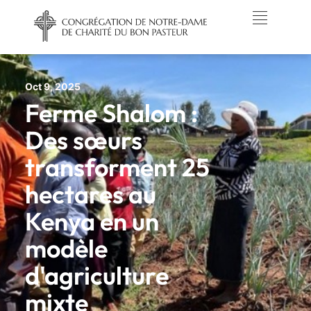
Oct 9, 2025
Ferme Shalom :
Des sœurs
transforment 25
hectares au
Kenya en un
modèle
d'agriculture
mixte