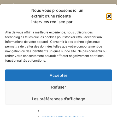
Abonnez-vous à notre
Liens utiles
Nous vous proposons ici un
newsletter mensuelle
extrait d'une récente
Webmail
Recevez les dernières nouvelles
interview réalisée par
Bibliothèque
concernant notre vie, notre mission et
Centre de ressource
nos ministères à travers le monde.
Afin de vous offrir la meilleure expérience, nous utilisons des
Envoyez-nous votre h
technologies telles que les cookies pour stocker et/ou accéder aux
Plan du site
informations de votre appareil. Consentir à ces technologies nous
permettra de traiter des données telles que votre comportement de
S'ABONNER
navigation ou des identifiants uniques sur ce site. Ne pas consentir ou
retirer votre consentement pourrait affecter négativement certaines
fonctionnalités et fonctions.
Accepter
Refuser
POLITIQUE DE CONFIDENTIALITÉ
LES COOKIES
CONTACTEZ-NOUS
PLAN DU SITE
Les préférences d'affichage
© 2026 Tous droits
réservés. Congrégation de
Notre-Dame de Charité du