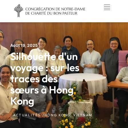
Août 19, 2025
Silhouette d'un
voyage : sur les
traces des
sœurs à Hong
Kong
ACTUALITÉS /
HONG KONG
,
VIETNAM