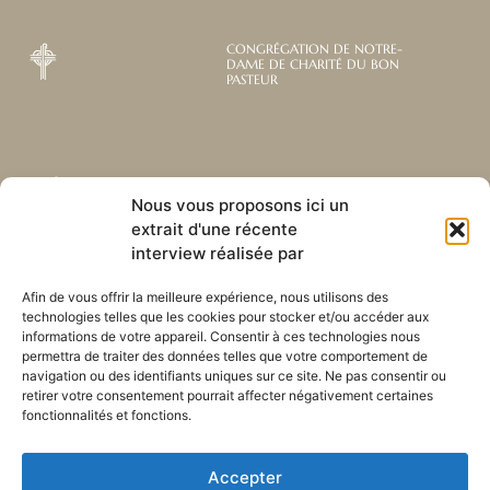
CONGRÉGATION DE NOTRE-
DAME DE CHARITÉ DU BON
PASTEUR
Abonnez-vous à notre
Liens utiles
Nous vous proposons ici un
newsletter mensuelle
extrait d'une récente
Webmail
Recevez les dernières nouvelles
interview réalisée par
Bibliothèque
concernant notre vie, notre mission et
Centre de ressource
nos ministères à travers le monde.
Afin de vous offrir la meilleure expérience, nous utilisons des
Envoyez-nous votre h
technologies telles que les cookies pour stocker et/ou accéder aux
Plan du site
informations de votre appareil. Consentir à ces technologies nous
permettra de traiter des données telles que votre comportement de
S'ABONNER
navigation ou des identifiants uniques sur ce site. Ne pas consentir ou
retirer votre consentement pourrait affecter négativement certaines
fonctionnalités et fonctions.
Accepter