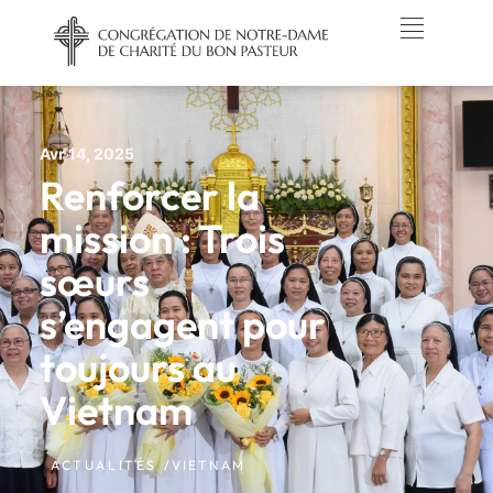
Avr 14, 2025
Renforcer la
mission : Trois
sœurs
s’engagent pour
toujours au
Vietnam
ACTUALITÉS /
VIETNAM