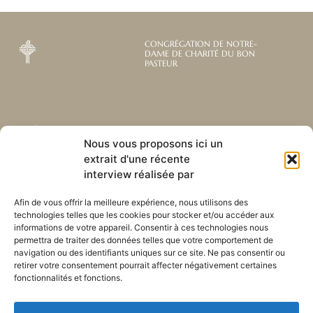
CONGRÉGATION DE NOTRE-
DAME DE CHARITÉ DU BON
PASTEUR
Abonnez-vous à notre
Liens utiles
Nous vous proposons ici un
newsletter mensuelle
extrait d'une récente
Webmail
Recevez les dernières nouvelles
Bibliothèque
interview réalisée par
concernant notre vie, notre mission et
Centre de ressource
nos ministères à travers le monde.
Envoyez-nous votre h
Afin de vous offrir la meilleure expérience, nous utilisons des
technologies telles que les cookies pour stocker et/ou accéder aux
Plan du site
informations de votre appareil. Consentir à ces technologies nous
permettra de traiter des données telles que votre comportement de
S'ABONNER
navigation ou des identifiants uniques sur ce site. Ne pas consentir ou
retirer votre consentement pourrait affecter négativement certaines
fonctionnalités et fonctions.