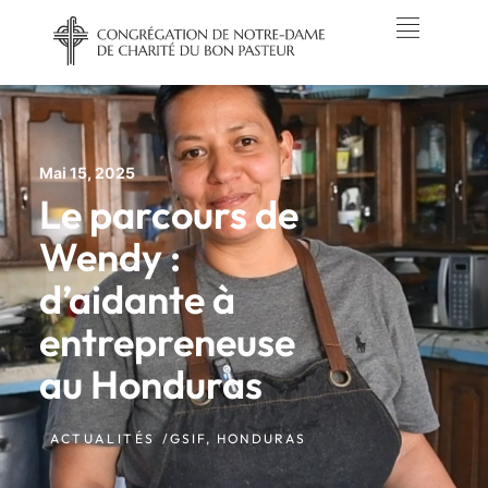
Mai 15, 2025
Le parcours de
Wendy :
d’aidante à
entrepreneuse
au Honduras
ACTUALITÉS /
GSIF
,
HONDURAS