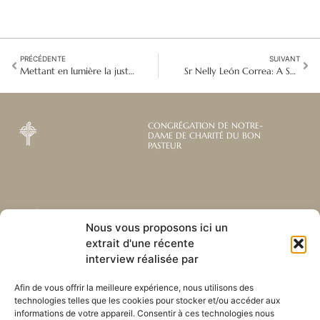
PRÉCÉDENTE
SUIVANT
Mettant en lumière la justice sociale
Sr Nelly León Correa: A Shepherdess to Women Deprived of Freedom
CONGRÉGATION DE NOTRE-
DAME DE CHARITÉ DU BON
PASTEUR
Abonnez-vous à notre
Liens utiles
Nous vous proposons ici un
newsletter mensuelle
extrait d'une récente
Webmail
Recevez les dernières nouvelles
interview réalisée par
Bibliothèque
concernant notre vie, notre mission et
Centre de ressource
nos ministères à travers le monde.
Afin de vous offrir la meilleure expérience, nous utilisons des
Envoyez-nous votre h
technologies telles que les cookies pour stocker et/ou accéder aux
Plan du site
informations de votre appareil. Consentir à ces technologies nous