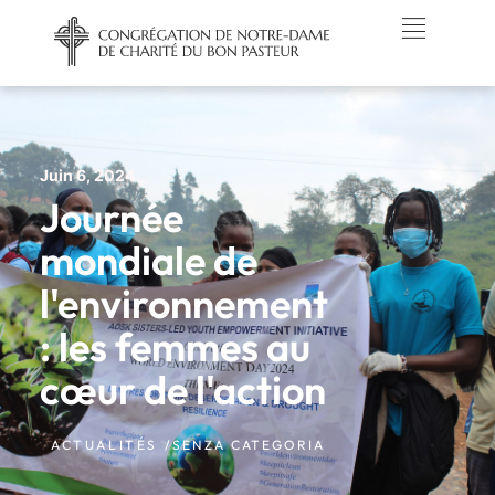
Juin 6, 2024
Journée
mondiale de
l'environnement
: les femmes au
cœur de l'action
ACTUALITÉS /
SENZA CATEGORIA