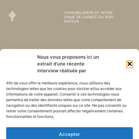
CONGRÉGATION DE NOTRE-
DAME DE CHARITÉ DU BON
PASTEUR
Abonnez-vous à notre
Liens utiles
Nous vous proposons ici un
newsletter mensuelle
extrait d'une récente
Webmail
Recevez les dernières nouvelles
interview réalisée par
Bibliothèque
concernant notre vie, notre mission et
Centre de ressource
nos ministères à travers le monde.
Afin de vous offrir la meilleure expérience, nous utilisons des
Envoyez-nous votre h
technologies telles que les cookies pour stocker et/ou accéder aux
Plan du site
informations de votre appareil. Consentir à ces technologies nous
permettra de traiter des données telles que votre comportement de
S'ABONNER
navigation ou des identifiants uniques sur ce site. Ne pas consentir ou
retirer votre consentement pourrait affecter négativement certaines
fonctionnalités et fonctions.
Accepter