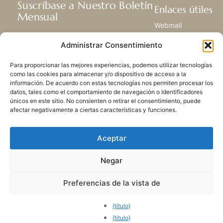
Suscríbase a Nuestro Boletín
Enlaces útiles
Mensual
Webmail
Recibir las últimas noticias acerca de
Biblioteca
Administrar Consentimiento
nuestra vida, la misión y ministerios de
Centro de Recursos
todo el mundo.
Envía Tu Historia
Para proporcionar las mejores experiencias, podemos utilizar tecnologías
Mapa del sitio
como las cookies para almacenar y/o dispositivo de acceso a la
información. De acuerdo con estas tecnologías nos permiten procesar los
SUSCRIBIRSE
datos, tales como el comportamiento de navegación o Identificadores
únicos en este sitio. No consienten o retirar el consentimiento, puede
afectar negativamente a ciertas características y funciones.
Aceptar
Negar
POLÍTICA DE PRIVACIDAD
LAS COOKIES
CONTACTO
MAPA DEL SITIO
Preferencias de la vista de
© 2026 Todos los derechos
reservados. Congregación
{título}
de Nuestra Señora de la
{título}
Caridad del Buen Pastor