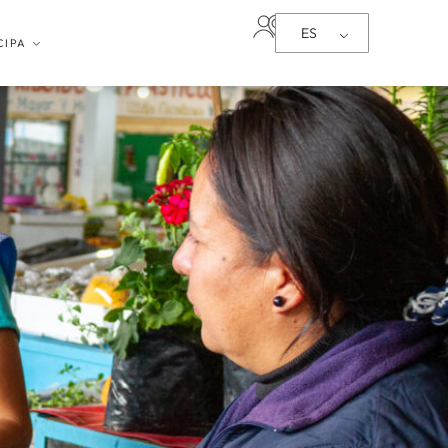
ES
CIPA