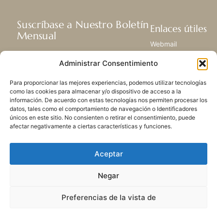
Suscríbase a Nuestro Boletín
Enlaces útiles
Mensual
Webmail
Recibir las últimas noticias acerca de
Biblioteca
Administrar Consentimiento
nuestra vida, la misión y ministerios de
Centro de Recursos
todo el mundo.
Envía Tu Historia
Para proporcionar las mejores experiencias, podemos utilizar tecnologías
Mapa del sitio
como las cookies para almacenar y/o dispositivo de acceso a la
información. De acuerdo con estas tecnologías nos permiten procesar los
SUSCRIBIRSE
datos, tales como el comportamiento de navegación o Identificadores
únicos en este sitio. No consienten o retirar el consentimiento, puede
afectar negativamente a ciertas características y funciones.
Aceptar
Negar
POLÍTICA DE PRIVACIDAD
LAS COOKIES
CONTACTO
MAPA DEL SITIO
Preferencias de la vista de
© 2026 Todos los derechos
reservados. Congregación