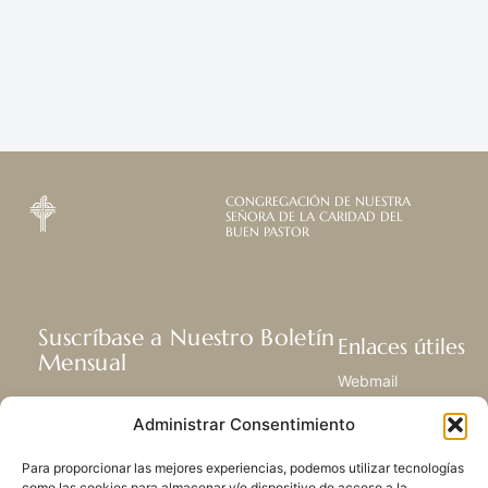
CONGREGACIÓN DE NUESTRA
SEÑORA DE LA CARIDAD DEL
BUEN PASTOR
Suscríbase a Nuestro Boletín
Enlaces útiles
Mensual
Webmail
Recibir las últimas noticias acerca de
Biblioteca
Administrar Consentimiento
nuestra vida, la misión y ministerios de
Centro de Recursos
todo el mundo.
Envía Tu Historia
Para proporcionar las mejores experiencias, podemos utilizar tecnologías
Mapa del sitio
como las cookies para almacenar y/o dispositivo de acceso a la