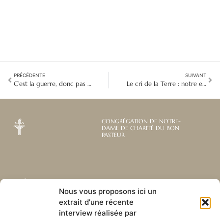
PRÉCÉDENTE
SUIVANT
C’est la guerre, donc pas d’éducation : les religieuses catholiques aident à garantir l'éducation des enfants
Le cri de la Terre : notre engagement envers Laudato Si’
CONGRÉGATION DE NOTRE-
DAME DE CHARITÉ DU BON
PASTEUR
Abonnez-vous à notre
Liens utiles
Nous vous proposons ici un
newsletter mensuelle
extrait d'une récente
Webmail
Recevez les dernières nouvelles
interview réalisée par
Bibliothèque