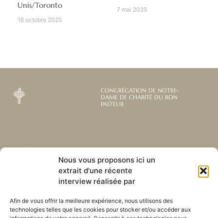
Unis/Toronto
7 mai 2025
16 octobre 2025
CONGRÉGATION DE NOTRE-
DAME DE CHARITÉ DU BON
PASTEUR
Abonnez-vous à notre
Liens utiles
Nous vous proposons ici un
newsletter mensuelle
extrait d'une récente
Webmail
Recevez les dernières nouvelles
Bibliothèque
interview réalisée par
concernant notre vie, notre mission et
Centre de ressource
nos ministères à travers le monde.
Envoyez-nous votre h
Afin de vous offrir la meilleure expérience, nous utilisons des
technologies telles que les cookies pour stocker et/ou accéder aux
Plan du site