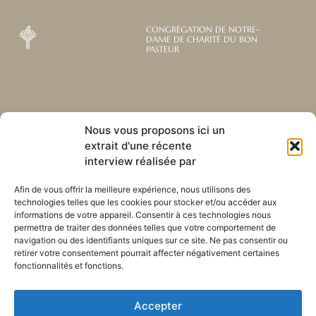
CONGRÉGATION DE NOTRE-
DAME DE CHARITÉ DU BON
PASTEUR
Abonnez-vous à notre
Liens utiles
Nous vous proposons ici un
newsletter mensuelle
extrait d'une récente
Webmail
Recevez les dernières nouvelles
Bibliothèque
interview réalisée par
concernant notre vie, notre mission et
Centre de ressource
nos ministères à travers le monde.
Envoyez-nous votre h
Afin de vous offrir la meilleure expérience, nous utilisons des
technologies telles que les cookies pour stocker et/ou accéder aux
Plan du site
informations de votre appareil. Consentir à ces technologies nous
permettra de traiter des données telles que votre comportement de
S'ABONNER
navigation ou des identifiants uniques sur ce site. Ne pas consentir ou
retirer votre consentement pourrait affecter négativement certaines
fonctionnalités et fonctions.
Accepter