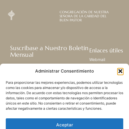
CONGREGACIÓN DE NUESTRA
SEÑORA DE LA CARIDAD DEL
BUEN PASTOR
Suscríbase a Nuestro Boletín
Enlaces útiles
Mensual
Webmail
Recibir las últimas noticias acerca de
Biblioteca
Administrar Consentimiento
nuestra vida, la misión y ministerios de
Centro de Recursos
todo el mundo.
Envía Tu Historia
Para proporcionar las mejores experiencias, podemos utilizar tecnologías
Mapa del sitio
como las cookies para almacenar y/o dispositivo de acceso a la
información. De acuerdo con estas tecnologías nos permiten procesar los
SUSCRIBIRSE
datos, tales como el comportamiento de navegación o Identificadores
únicos en este sitio. No consienten o retirar el consentimiento, puede
afectar negativamente a ciertas características y funciones.
Aceptar