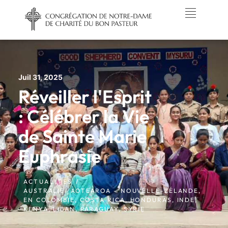
Juil 31, 2025
Réveiller l'Esprit
: Célébrer la Vie
de Sainte Marie
Euphrasie
ACTUALITÉS /
AUSTRALIE/ AOTEAROA – NOUVELLE-ZÉLANDE
,
EN COLOMBIE
,
COSTA RICA
,
HONDURAS
,
INDE
,
KENYA
,
LIBAN
,
PARAGUAY
,
SYRIE