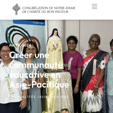
Avr 10, 2024
Créer une
communauté
éducative en
Asie-Pacifique
ACTUALITÉS /
ASIE-PACIFIQUE