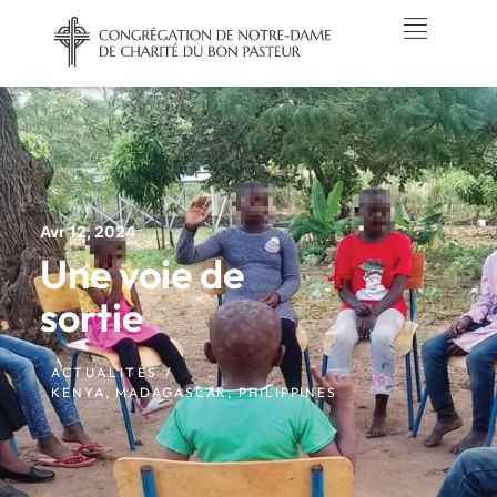
Avr 12, 2024
Une voie de
sortie
ACTUALITÉS /
KENYA
,
MADAGASCAR
,
PHILIPPINES