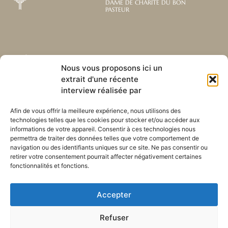
DAME DE CHARITÉ DU BON
PASTEUR
Abonnez-vous à notre
Liens utiles
Nous vous proposons ici un
newsletter mensuelle
extrait d'une récente
Webmail
Recevez les dernières nouvelles
Bibliothèque
interview réalisée par
concernant notre vie, notre mission et
Centre de ressource
nos ministères à travers le monde.
Envoyez-nous votre h
Afin de vous offrir la meilleure expérience, nous utilisons des
technologies telles que les cookies pour stocker et/ou accéder aux
Plan du site
informations de votre appareil. Consentir à ces technologies nous
permettra de traiter des données telles que votre comportement de
S'ABONNER
navigation ou des identifiants uniques sur ce site. Ne pas consentir ou
retirer votre consentement pourrait affecter négativement certaines
fonctionnalités et fonctions.
Accepter
Refuser
POLITIQUE DE CONFIDENTIALITÉ
LES COOKIES