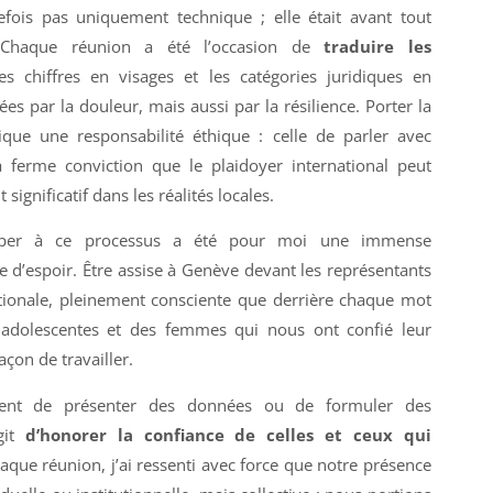
efois pas uniquement technique ; elle était avant tout
 Chaque réunion a été l’occasion de
traduire les
les chiffres en visages et les catégories juridiques en
s par la douleur, mais aussi par la résilience. Porter la
ique une responsabilité éthique : celle de parler avec
a ferme conviction que le plaidoyer international peut
ignificatif dans les réalités locales.
iciper à ce processus a été pour moi une immense
e d’espoir. Être assise à Genève devant les représentants
ionale, pleinement consciente que derrière chaque mot
s adolescentes et des femmes qui nous ont confié leur
açon de travailler.
ment de présenter des données ou de formuler des
git
d’honorer la confiance de celles et ceux qui
haque réunion, j’ai ressenti avec force que notre présence