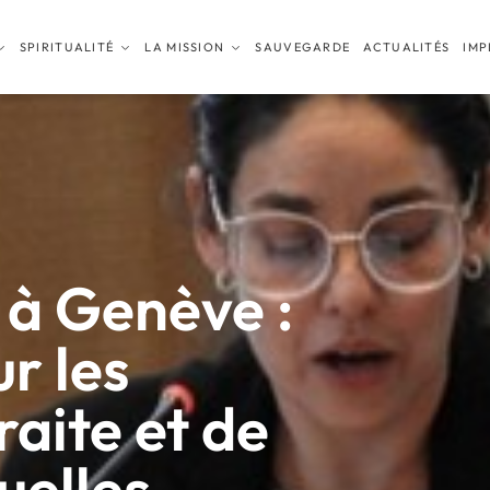
SPIRITUALITÉ
LA MISSION
SAUVEGARDE
ACTUALITÉS
IMP
à Genève :
r les
raite et de
uelles