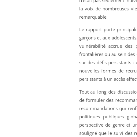
n’était pas seulement indivi
la voix de nombreuses vie
remarquable.
Le rapport porte principa
garçons et aux adolescents, 
vulnérabilité accrue des
frontalières ou au sein des
sur des défis persistants :
nouvelles formes de recrut
persistants à un accès effecti
Tout au long des discussio
de formuler des recommand
recommandations qui renfor
politiques publiques glo
perspective de genre et un
souligné que le suivi des 