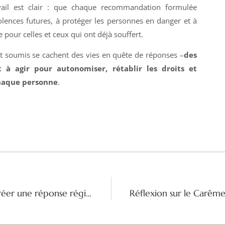
avail est clair : que chaque recommandation formulée
olences futures, à protéger les personnes en danger et à
ice pour celles et ceux qui ont déjà souffert.
t soumis se cachent des vies en quête de réponses –
des
 à agir pour autonomiser, rétablir les droits et
chaque personne
.
Communion intercongrégations : Cocréer une réponse régionale aux migrations en Amérique centrale et au Mexique