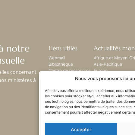
à notre
Liens utiles
Actualités mon
suelle
Webmail
Afrique et Moyen-Or
Bibliothèque
Asie-Pacifique
Centre de ressources
Europe
elles concernant
Envoyez-nous votre
Amérique latine
Nous vous proposons ici un 
nos ministères à
histoire
Amérique du nord
Plan du site
Afin de vous offrir la meilleure expérience, nous utili
les cookies pour stocker et/ou accéder aux informatio
ces technologies nous permettra de traiter des donné
de navigation ou des identifiants uniques sur ce site. 
consentement pourrait affecter négativement certaines
Accepter