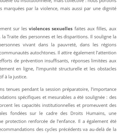
duelle ou institutionnelle, mais collective : nous portions
s marquées par la violence, mais aussi par une dignité
lement sur les
violences sexuelles
faites aux filles, aux
la Traite des personnes et les disparitions. Il souligne la
 personnes vivant dans la pauvreté, dans les régions
 communautés autochtones. Il attire également l’attention
 efforts de prévention insuffisants, réponses limitées aux
ement en ligne, l’impunité structurelle et les obstacles
f à la justice.
ns tenues pendant la session préparatoire, l’importance
ations spécifiques et mesurables a été soulignée : des
cent les capacités institutionnelles et promeuvent des
bales fondées sur le cadre des Droits Humains, une
e protection renforcée de l’enfance. Il a également été
recommandations des cycles précédents va au-delà de la