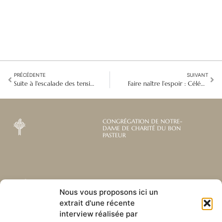
PRÉCÉDENTE
SUIVANT
Suite à l'escalade des tensions : Crise humanitaire croissante au Liban et espoir fragile
Faire naître l’espoir : Célébrer la Journée mondiale de la Terre avec Kyma Kyetu en Angola
CONGRÉGATION DE NOTRE-
DAME DE CHARITÉ DU BON
PASTEUR
Abonnez-vous à notre
Liens utiles
Nous vous proposons ici un
newsletter mensuelle
extrait d'une récente
Webmail
Recevez les dernières nouvelles
Bibliothèque
interview réalisée par