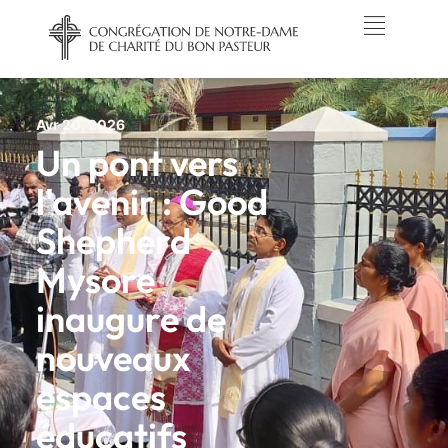
Avr 20, 2026
Un pont vers
l'avenir : Good
Shepherd
Mysore
inaugure de
nouveaux
espaces
éducatifs