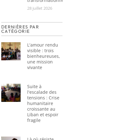
transformationnel
28 juillet 2026
DERNIÈRES PAR
CATÉGORIE
L'amour rendu
visible : trois
bienheureuses,
une mission
vivante
Suite à
l'escalade des
tensions : Crise
humanitaire
croissante au
Liban et espoir
fragile
Là où résiste