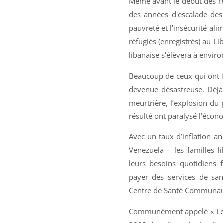
Même avant le début des réc
des années d'escalade des 
pauvreté et l'insécurité ali
réfugiés (enregistrés) au Li
libanaise s'élèvera à envir
Beaucoup de ceux qui ont fu
devenue désastreuse. Déjà
meurtrière, l’explosion du 
résulté ont paralysé l’écono
Avec un taux d’inflation a
Venezuela – les familles l
leurs besoins quotidiens
payer des services de san
Centre de Santé Communauta
Communément appelé « Le D