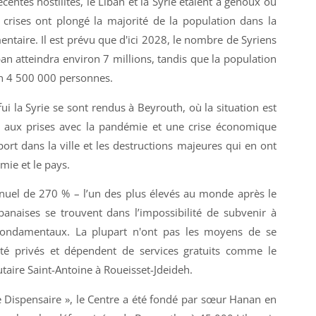
entes hostilités, le Liban et la Syrie étaient à genoux où
crises ont plongé la majorité de la population dans la
mentaire. Il est prévu que d'ici 2028, le nombre de Syriens
ban atteindra environ 7 millions, tandis que la population
on 4 500 000 personnes.
i la Syrie se sont rendus à Beyrouth, où la situation est
 aux prises avec la pandémie et une crise économique
port dans la ville et les destructions majeures qui en ont
mie et le pays.
nnuel de 270 % – l’un des plus élevés au monde après le
ibanaises se trouvent dans l’impossibilité de subvenir à
 fondamentaux. La plupart n'ont pas les moyens de se
té privés et dépendent de services gratuits comme le
ire Saint-Antoine à Roueisset-Jdeideh.
ispensaire », le Centre a été fondé par sœur Hanan en