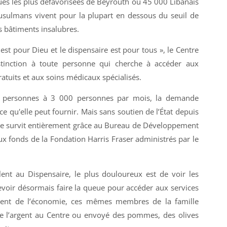
ues les plus défavorisées de Beyrouth où 45 000 Libanais
usulmans vivent pour la plupart en dessous du seuil de
s bâtiments insalubres.
 est pour Dieu et le dispensaire est pour tous », le Centre
stinction à toute personne qui cherche à accéder aux
ratuits et aux soins médicaux spécialisés.
0 personnes à 3 000 personnes par mois, la demande
e qu'elle peut fournir. Mais sans soutien de l’État depuis
re survit entièrement grâce au Bureau de Développement
ux fonds de la Fondation Harris Fraser administrés par le
lent au Dispensaire, le plus douloureux est de voir les
voir désormais faire la queue pour accéder aux services
ement de l’économie, ces mêmes membres de la famille
de l’argent au Centre ou envoyé des pommes, des olives