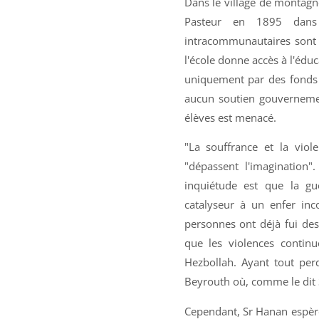
Dans le village de montagn
Pasteur en 1895 dans 
intracommunautaires sont 
l'école donne accès à l'édu
uniquement par des fonds a
aucun soutien gouvernement
élèves est menacé.
"La souffrance et la vio
"dépassent l'imagination".
inquiétude est que la gu
catalyseur à un enfer inc
personnes ont déjà fui des 
que les violences continue
Hezbollah. Ayant tout per
Beyrouth où, comme le dit S
Cependant, Sr Hanan espère 