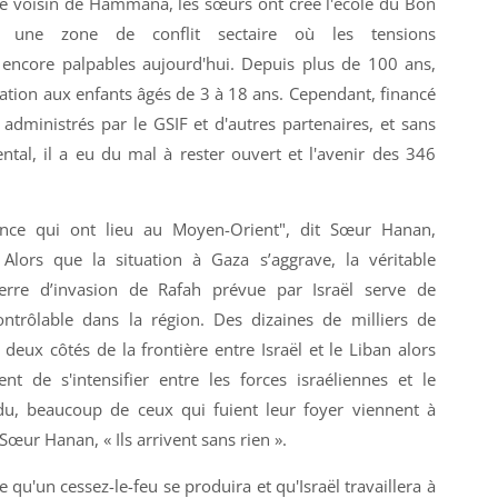
e voisin de Hammana, les sœurs ont créé l'école du Bon
une zone de conflit sectaire où les tensions
encore palpables aujourd'hui. Depuis plus de 100 ans,
cation aux enfants âgés de 3 à 18 ans. Cependant, financé
dministrés par le GSIF et d'autres partenaires, et sans
al, il a eu du mal à rester ouvert et l'avenir des 346
lence qui ont lieu au Moyen-Orient", dit Sœur Hanan,
 Alors que la situation à Gaza s’aggrave, la véritable
erre d’invasion de Rafah prévue par Israël serve de
ontrôlable dans la région. Des dizaines de milliers de
deux côtés de la frontière entre Israël et le Liban alors
nt de s'intensifier entre les forces israéliennes et le
du, beaucoup de ceux qui fuient leur foyer viennent à
œur Hanan, « Ils arrivent sans rien ».
qu'un cessez-le-feu se produira et qu'Israël travaillera à