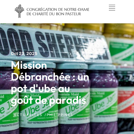
Oct 23, 2025
Mission
Débranchée : un
pot d'ube au
goût de paradis
ACTUALITÉS /
PHILIPPINES