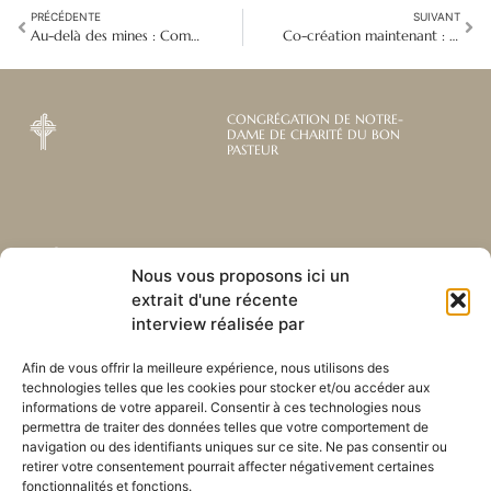
PRÉCÉDENTE
SUIVANT
Au-delà des mines : Comment une jeune femme a trouvé sa voix en RDC
Co-création maintenant : Défi de la mission du Bon Pasteur par la génération Z
CONGRÉGATION DE NOTRE-
DAME DE CHARITÉ DU BON
PASTEUR
Abonnez-vous à notre
Liens utiles
Nous vous proposons ici un
newsletter mensuelle
extrait d'une récente
Webmail
Recevez les dernières nouvelles
Bibliothèque
interview réalisée par
concernant notre vie, notre mission et
Centre de ressource
nos ministères à travers le monde.
Envoyez-nous votre h
Afin de vous offrir la meilleure expérience, nous utilisons des
technologies telles que les cookies pour stocker et/ou accéder aux
Plan du site
informations de votre appareil. Consentir à ces technologies nous
permettra de traiter des données telles que votre comportement de
S'ABONNER
navigation ou des identifiants uniques sur ce site. Ne pas consentir ou
retirer votre consentement pourrait affecter négativement certaines
fonctionnalités et fonctions.