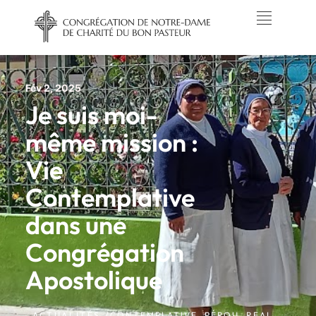
Fév 2, 2025
Je suis moi-
même mission :
Vie
Contemplative
dans une
Congrégation
Apostolique
ACTUALITÉS /
CONTEMPLATIVE
,
PÉROU
,
REAL