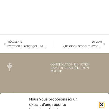
PRÉCÉDENTE
SUIVANT
Invitation à s'engager : La 63ème session de la Commission du développement social
Questions-réponses avec Sœur Marie Claude Naddaf, lauréate du Prix de la Dignité Humaine pour l’ensemble de sa carrière
CONGRÉGATION DE NOTRE-
DAME DE CHARITÉ DU BON
PASTEUR
Abonnez-vous à notre
Liens utiles
Nous vous proposons ici un
newsletter mensuelle
extrait d'une récente
Webmail