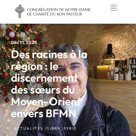
Déc 11, 2025
Des racines à la
région : le
discernement
des sœurs du
Moyen-Orient
envers BFMN
ACTUALITÉS /
LIBAN
,
SYRIE