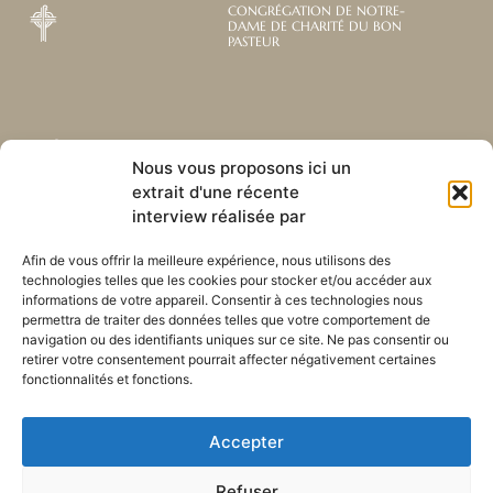
CONGRÉGATION DE NOTRE-
DAME DE CHARITÉ DU BON
PASTEUR
Abonnez-vous à notre
Liens utiles
Nous vous proposons ici un
newsletter mensuelle
extrait d'une récente
Webmail
Recevez les dernières nouvelles
Bibliothèque
interview réalisée par
concernant notre vie, notre mission et
Centre de ressource
nos ministères à travers le monde.
Envoyez-nous votre h
Afin de vous offrir la meilleure expérience, nous utilisons des
technologies telles que les cookies pour stocker et/ou accéder aux
Plan du site
informations de votre appareil. Consentir à ces technologies nous
permettra de traiter des données telles que votre comportement de
S'ABONNER
navigation ou des identifiants uniques sur ce site. Ne pas consentir ou
retirer votre consentement pourrait affecter négativement certaines
fonctionnalités et fonctions.
Accepter
Refuser