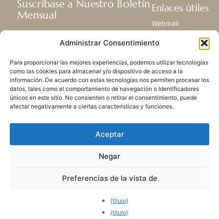
Suscríbase a Nuestro Boletín
Enlaces útiles
Mensual
Webmail
Recibir las últimas noticias acerca de
Biblioteca
Administrar Consentimiento
nuestra vida, la misión y ministerios de
Centro de Recursos
todo el mundo.
Envía Tu Historia
Para proporcionar las mejores experiencias, podemos utilizar tecnologías
Mapa del sitio
como las cookies para almacenar y/o dispositivo de acceso a la
información. De acuerdo con estas tecnologías nos permiten procesar los
SUSCRIBIRSE
datos, tales como el comportamiento de navegación o Identificadores
únicos en este sitio. No consienten o retirar el consentimiento, puede
afectar negativamente a ciertas características y funciones.
Aceptar
Negar
POLÍTICA DE PRIVACIDAD
LAS COOKIES
CONTACTO
MAPA DEL SITIO
Preferencias de la vista de
© 2026 Todos los derechos
reservados. Congregación
{título}
de Nuestra Señora de la
{título}
Caridad del Buen Pastor