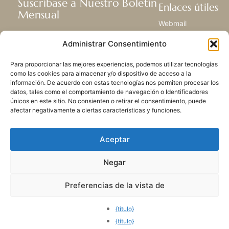
Suscríbase a Nuestro Boletín
Enlaces útiles
Mensual
Webmail
Recibir las últimas noticias acerca de
Biblioteca
Administrar Consentimiento
nuestra vida, la misión y ministerios de
Centro de Recursos
todo el mundo.
Envía Tu Historia
Para proporcionar las mejores experiencias, podemos utilizar tecnologías
Mapa del sitio
como las cookies para almacenar y/o dispositivo de acceso a la
información. De acuerdo con estas tecnologías nos permiten procesar los
SUSCRIBIRSE
datos, tales como el comportamiento de navegación o Identificadores
únicos en este sitio. No consienten o retirar el consentimiento, puede
afectar negativamente a ciertas características y funciones.
Aceptar
Negar
POLÍTICA DE PRIVACIDAD
LAS COOKIES
CONTACTO
MAPA DEL SITIO
Preferencias de la vista de
© 2026 Todos los derechos
reservados. Congregación
{título}
de Nuestra Señora de la
{título}
Caridad del Buen Pastor